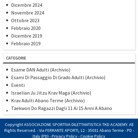
la dovrò fare tanti altri per raggiungere il
Dicembre 2024
mio obiettivo: crescere e migliorare nel
taekwon-do.Grazie a tutti voi!!☺️
Novembre 2024
Ottobre 2023
Febbraio 2020
Dicembre 2019
Febbraio 2019
Gennaio 2019
CATEGORIE
Dicembre 2018
Settembre 2018
Esame DAN Adulti (Archivio)
Maggio 2018
Esami Di Passaggio Di Grado Adulti (Archivio)
Aprile 2018
Eventi
Marzo 2018
Israelian Ju Jitzu Krav Maga (Archivio)
Gennaio 2018
Krav Adulti Abano Terme (Archivio)
Novembre 2017
Taekwon Do Ragazzi Dagli 11 Ai 15 Anni A Abano
Agosto 2017
(Archivio)
Luglio 2017
TaekwonDo Adulti Dai 16 Anni In Poi 23/24 (Archivio)
Copyright ASSOCIAZIONE SPORTIVA DILETTANTISTICA TKD ACADEMY. All
Giugno 2017
TaekwonDo/Kick Boxing Bambini Dai 6 Ai 10 Anni 23/24
Rights Reserved. - Via FERRANTE APORTI, 12 - 35031 Abano Terme - PD -
Marzo 2017
(Archivio)
Italy (PD) -
Privacy Policy
-
Cookie Policy