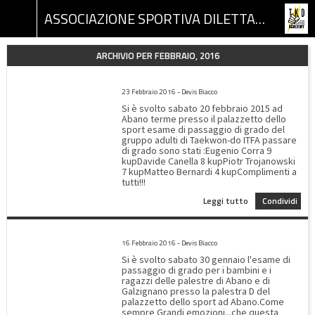
ASSOCIAZIONE SPORTIVA DILETTANTISTICA TKD ACADEMY
ARCHIVIO PER FEBBRAIO, 2016
ESAME ADULTI TAEKWON-DO DEL 20/02/2016
23 Febbraio 2016 - Devis Biacco
Si è svolto sabato 20 febbraio 2015 ad
Abano terme presso il palazzetto dello
sport esame di passaggio di grado del
gruppo adulti di Taekwon-do ITFA passare
di grado sono stati :Eugenio Corra 9
kupDavide Canella 8 kupPiotr Trojanowski
7 kupMatteo Bernardi 4 kupComplimenti a
tutti!!!
Leggi tutto
Condividi
ESAME PASSAGGIO DI GRADO DEL 30 GENNAIO 2016
16 Febbraio 2016 - Devis Biacco
Si è svolto sabato 30 gennaio l'esame di
passaggio di grado per i bambini e i
ragazzi delle palestre di Abano e di
Galzignano presso la palestra D del
palazzetto dello sport ad Abano.Come
sempre Grandi emozioni...che questa