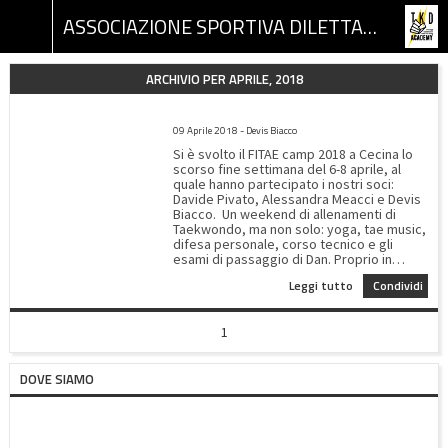
ASSOCIAZIONE SPORTIVA DILETTANTISTICA TKD ACADEMY
ARCHIVIO PER APRILE, 2018
FITAE CAMP 2018 ED ESAMI DI DAN
09 Aprile 2018 - Devis Biacco
Si è svolto il FITAE camp 2018 a Cecina lo
scorso fine settimana del 6-8 aprile, al
quale hanno partecipato i nostri soci:
Davide Pivato, Alessandra Meacci e Devis
Biacco. Un weekend di allenamenti di
Taekwondo, ma non solo: yoga, tae music,
difesa personale, corso tecnico e gli
esami di passaggio di Dan. Proprio in
quest’ultimo nel gruppo degli esaminandi,
Leggi tutto
Condividi
oltre al Maestro Devis Biacco, c’era la
Maestra Silvia Farigu, il Maestro Daniele
Luconi, il Maestro Donato Rima e il Maestro
1
Giacomo Danese. La sessione d’esame
presieduta dal nostro Direttore Tecnico
Nazionale Gran Master Willem Jacob Bos 9
DOVE SIAMO
Dan e dal Senior Master Carmine Caiazzo 8
Dan Presidente FITAE, nella quale il
Maestro Devis Biacco ha superato con la
media di 7,5/10 ottenendo il grado di 6
Dan, È stata giudicata dal DTN una delle