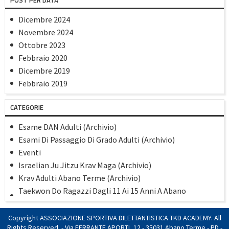
POST PER DATA
Dicembre 2024
Novembre 2024
Ottobre 2023
Febbraio 2020
Dicembre 2019
Febbraio 2019
Gennaio 2019
CATEGORIE
Dicembre 2018
Settembre 2018
Esame DAN Adulti (Archivio)
Maggio 2018
Esami Di Passaggio Di Grado Adulti (Archivio)
Aprile 2018
Eventi
Marzo 2018
Israelian Ju Jitzu Krav Maga (Archivio)
Gennaio 2018
Krav Adulti Abano Terme (Archivio)
Novembre 2017
Taekwon Do Ragazzi Dagli 11 Ai 15 Anni A Abano
Agosto 2017
(Archivio)
Luglio 2017
TaekwonDo Adulti Dai 16 Anni In Poi 23/24 (Archivio)
Copyright ASSOCIAZIONE SPORTIVA DILETTANTISTICA TKD ACADEMY. All
Giugno 2017
TaekwonDo/Kick Boxing Bambini Dai 6 Ai 10 Anni 23/24
Rights Reserved. - Via FERRANTE APORTI, 12 - 35031 Abano Terme - PD -