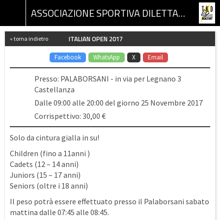
ASSOCIAZIONE SPORTIVA DILETTANTISTICA TKD ACADEMY
ITALIAN OPEN 2017
« torna indietro
Facebook
WhatsApp
X
Email
Presso: PALABORSANI - in via per Legnano 3
Castellanza
Dalle 09:00 alle 20:00 del giorno 25 Novembre 2017
Corrispettivo: 30,00 €
Solo da cintura gialla in su!
Children (fino a 11anni )
Cadets (12 – 14 anni)
Juniors (15 – 17 anni)
Seniors (oltre i 18 anni)
Il peso potrà essere effettuato presso il Palaborsani sabato
mattina dalle 07:45 alle 08:45.