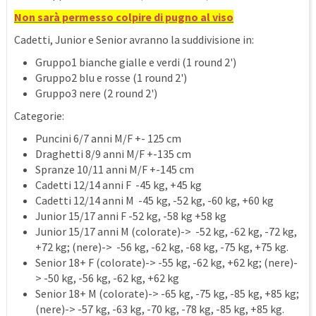
Non sarà permesso colpire di pugno al viso
Cadetti, Junior e Senior avranno la suddivisione in:
Gruppo1 bianche gialle e verdi (1 round 2')
Gruppo2 blu e rosse (1 round 2')
Gruppo3 nere (2 round 2')
Categorie:
Puncini 6/7 anni M/F +- 125 cm
Draghetti 8/9 anni M/F +-135 cm
Spranze 10/11 anni M/F +-145 cm
Cadetti 12/14 anni F -45 kg, +45 kg
Cadetti 12/14 anni M -45 kg, -52 kg, -60 kg, +60 kg
Junior 15/17 anni F -52 kg, -58 kg +58 kg
Junior 15/17 anni M (colorate)-> -52 kg, -62 kg, -72 kg,
+72 kg; (nere)-> -56 kg, -62 kg, -68 kg, -75 kg, +75 kg.
Senior 18+ F (colorate)-> -55 kg, -62 kg, +62 kg; (nere)-
> -50 kg, -56 kg, -62 kg, +62 kg
Senior 18+ M (colorate)-> -65 kg, -75 kg, -85 kg, +85 kg;
(nere)-> -57 kg, -63 kg, -70 kg, -78 kg, -85 kg, +85 kg.