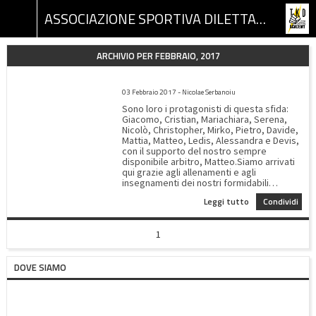
ASSOCIAZIONE SPORTIVA DILETTANTISTICA TKD ACADEMY
ARCHIVIO PER FEBBRAIO, 2017
CAMPIONATO ITALIANO DI TAEKWONDO 2017 A ROMA
03 Febbraio 2017 - Nicolae Serbanoiu
Sono loro i protagonisti di questa sfida:
Giacomo, Cristian, Mariachiara, Serena,
Nicolò, Christopher, Mirko, Pietro, Davide,
Mattia, Matteo, Ledis, Alessandra e Devis,
con il supporto del nostro sempre
disponibile arbitro, Matteo.Siamo arrivati
qui grazie agli allenamenti e agli
insegnamenti dei nostri formidabili
maestri: Devis, Matteo, Fabio, Ledis,
Leggi tutto
Condividi
Alessandra e Andrea; sempre disponibili a
dare consigli su come perfezionare le
tecniche, a trasmettere tanta grinta e
1
anche a fare qualche allenamento extra
per arrivare i migliori alle gare.Così il
28\01\2017 ci presentiamo al PalaTorrino a
DOVE SIAMO
Roma carichi e determinati con l'appoggio
dei genitori. Ormai siamo una grande
squadra, facciamo insieme il tifo per i
nostri bambini e ci sosteniamo a
vicenda.Anche se alcuni dei nostri atleti