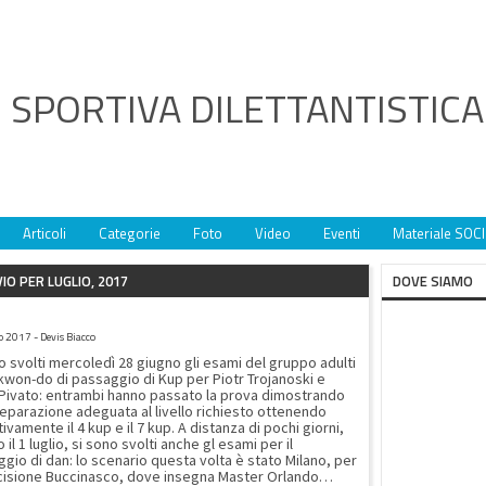
 SPORTIVA DILETTANTISTIC
Articoli
Categorie
Foto
Video
Eventi
Materiale SOCI
IO PER LUGLIO, 2017
DOVE SIAMO
E DI PASSAGGIO DI GRADO E DAN
o 2017 - Devis Biacco
o svolti mercoledì 28 giugno gli esami del gruppo adulti
kwon-do di passaggio di Kup per Piotr Trojanoski e
Pivato: entrambi hanno passato la prova dimostrando
eparazione adeguata al livello richiesto ottenendo
tivamente il 4 kup e il 7 kup. A distanza di pochi giorni,
 il 1 luglio, si sono svolti anche gl esami per il
gio di dan: lo scenario questa volta è stato Milano, per
e Buccinasco, dove insegna Master Orlando