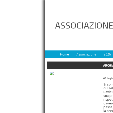
ASSOCIAZIONE
Home
Associazione
2526
ARCHIV
ESAM
06 Lugli
Si son
di Tae
Davie 
una pr
rispet
ovvero
passag
la precision