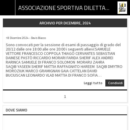
ASSOCIAZIONE SPORTIVA DILETTANTISTICA TKD ACADEMY
ARCHIVIO PER DICEMBRE, 2024
CONVOCAZIONE ESAME 20/12/2024
18 Dicembre 2024 - Devis Biacco
Sono convocati per la sessione di esami di passaggio di grado del
20/12 dalle ore 18:00 alle ore 20:00 i seguenti allievi:SAMUELE
VETTORE FRANCESCO COPPOLA THIAGO CERVANTES SEBASTIAN
DAINESE PASTÒ RICCARDO MORARI FARIDA SHERIF ALEX ANDREI
RARINCA SAMUELE DI FRANCO SOLOMON MORARU ZAHRA
SAQIB YASEEN SHERIF MATTIA RAFFAGNATO HAREEM SAQIB DMYTRO
MOROZIUK MARCO GRAMIGNAN GAIA CATTELAN DAVID
BUCIUSCAN LEONARDO VLAD MATTIA DI FRANCO SOFIA
BOUZAIANE YASSER BOUCHRA SOFIA PETTENELLO MATTIA
Leggi tutto
Condividi
GRAMIGNAN CARLOS BARILE
1
DOVE SIAMO