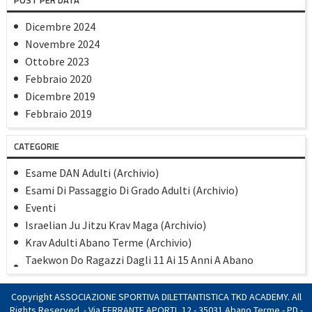
POST PER DATA
Dicembre 2024
Novembre 2024
Ottobre 2023
Febbraio 2020
Dicembre 2019
Febbraio 2019
Gennaio 2019
CATEGORIE
Dicembre 2018
Settembre 2018
Esame DAN Adulti (Archivio)
Maggio 2018
Esami Di Passaggio Di Grado Adulti (Archivio)
Aprile 2018
Eventi
Marzo 2018
Israelian Ju Jitzu Krav Maga (Archivio)
Gennaio 2018
Krav Adulti Abano Terme (Archivio)
Novembre 2017
Taekwon Do Ragazzi Dagli 11 Ai 15 Anni A Abano
Agosto 2017
(Archivio)
Luglio 2017
TaekwonDo Adulti Dai 16 Anni In Poi 23/24 (Archivio)
Copyright ASSOCIAZIONE SPORTIVA DILETTANTISTICA TKD ACADEMY. All
Giugno 2017
TaekwonDo/Kick Boxing Bambini Dai 6 Ai 10 Anni 23/24
Rights Reserved. - Via FERRANTE APORTI, 12 - 35031 Abano Terme - PD -