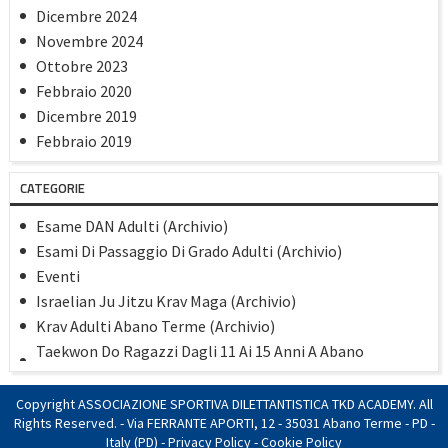
Dicembre 2024
Novembre 2024
Ottobre 2023
Febbraio 2020
Dicembre 2019
Febbraio 2019
Gennaio 2019
CATEGORIE
Dicembre 2018
Settembre 2018
Esame DAN Adulti (Archivio)
Maggio 2018
Esami Di Passaggio Di Grado Adulti (Archivio)
Aprile 2018
Eventi
Marzo 2018
Israelian Ju Jitzu Krav Maga (Archivio)
Gennaio 2018
Krav Adulti Abano Terme (Archivio)
Novembre 2017
Taekwon Do Ragazzi Dagli 11 Ai 15 Anni A Abano
Agosto 2017
(Archivio)
Luglio 2017
TaekwonDo Adulti Dai 16 Anni In Poi 23/24 (Archivio)
Copyright ASSOCIAZIONE SPORTIVA DILETTANTISTICA TKD ACADEMY. All
Giugno 2017
TaekwonDo/Kick Boxing Bambini Dai 6 Ai 10 Anni 23/24
Rights Reserved. - Via FERRANTE APORTI, 12 - 35031 Abano Terme - PD -
Marzo 2017
(Archivio)
Italy (PD) -
Privacy Policy
-
Cookie Policy