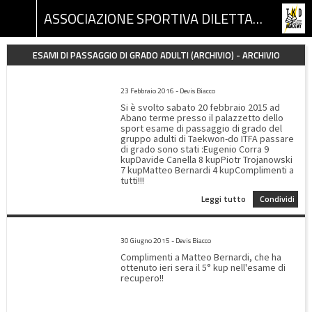
ASSOCIAZIONE SPORTIVA DILETTANTISTICA TKD ACADEMY
ESAMI DI PASSAGGIO DI GRADO ADULTI (ARCHIVIO) - ARCHIVIO
ESAME ADULTI TAEKWON-DO DEL 20/02/2016
23 Febbraio 2016 - Devis Biacco
Si è svolto sabato 20 febbraio 2015 ad
Abano terme presso il palazzetto dello
sport esame di passaggio di grado del
gruppo adulti di Taekwon-do ITFA passare
di grado sono stati :Eugenio Corra 9
kupDavide Canella 8 kupPiotr Trojanowski
7 kupMatteo Bernardi 4 kupComplimenti a
tutti!!!
Leggi tutto
Condividi
ESAME RECUPERO DI KUP DEL 29/06/2015
30 Giugno 2015 - Devis Biacco
Complimenti a Matteo Bernardi, che ha
ottenuto ieri sera il 5° kup nell'esame di
recupero!!