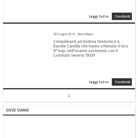
Leggi tutto
Condividi
ESAME PASSAGGIO KUP 21/06/2015
30 Giugno 2015 - Devis Biacco
Compilmenti ad Andrea Venturini e a
Davide Canella che hanno ottenuto il loro
9° kup, nell'esame sestenuto con il
Comitato Veneto TKD!!!
Leggi tutto
Condividi
1
DOVE SIAMO