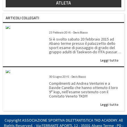
ATLETA
ARTICOLI COLLEGATI
ESAME ADULTI TAEKWON-DO DEL 20/02/2016
23 Febbraio 2016 - Devis Biacco
Si è svolto sabato 20 febbraio 2015 ad
Abano terme presso il palazzetto dello
sport esame di passaggio di grado del
gruppo adulti di Taekwon-do ITFA passare
di grado sono stati :Eugenio Corra 9
Leggi tutto
kupDavide Canella 8 kupPiotr Trojanowski
7 kupMatteo Bernardi 4 kupComplimenti a
tutti!!!
ESAME PASSAGGIO KUP 21/06/2015
30 Giugno 2015 - Devis Biacco
Compilmenti ad Andrea Venturini e a
Davide Canella che hanno ottenuto il loro
9° kup, nell'esame sestenuto con il
Comitato Veneto TKD!!!
Leggi tutto
Copyright ASSOCIAZIONE SPORTIVA DILETTANTISTICA TKD ACADEMY. All
Rights Reserved. - Via FERRANTE APORTI, 12 - 35031 Abano Terme - PD -