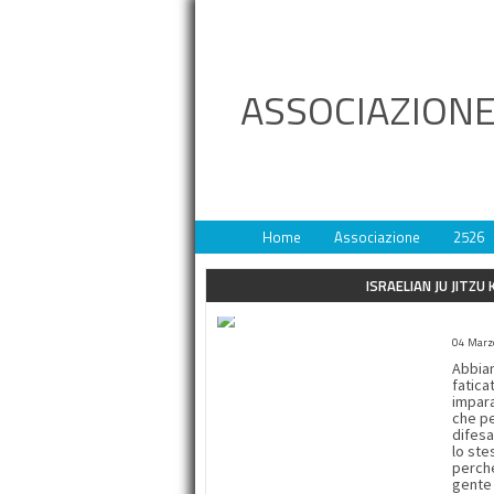
ASSOCIAZIONE
Home
Associazione
2526
ISRAELIAN JU JITZU
100 
04 Marzo
Abbiam
fatica
impara
che pe
difesa
lo ste
perché
gente 