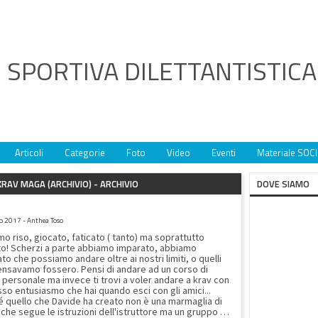
 SPORTIVA DILETTANTISTIC
Articoli
Categorie
Foto
Video
Eventi
Materiale SOCI
 KRAV MAGA (ARCHIVIO) - ARCHIVIO
DOVE SIAMO
BURPEES IN 7 GIORNI
 2017 - Anthea Toso
o riso, giocato, faticato ( tanto) ma soprattutto
to! Scherzi a parte abbiamo imparato, abbiamo
to che possiamo andare oltre ai nostri limiti, o quelli
nsavamo fossero. Pensi di andare ad un corso di
 personale ma invece ti trovi a voler andare a krav con
sso entusiasmo che hai quando esci con gli amici...
 quello che Davide ha creato non è una marmaglia di
che segue le istruzioni dell'istruttore ma un gruppo dai