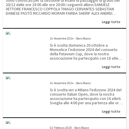
Sono convocati per la sessione di esami di passaggio di grado del
20/12 dalle ore 18:00 alle ore 20:00 i seguenti allievi:SAMUELE
VETTORE FRANCESCO COPPOLA THIAGO CERVANTES SEBASTIAN
DAINESE PASTÒ RICCARDO MORARI FARIDA SHERIF ALEX ANDREI
RARINCA SAMUELE DI FRANCO SOLOMON MORARU ZAHRA
Leggi tutto
SAQIB YASEEN SHERIF MATTIA RAFFAGNATO HAREEM SAQIB DMYTRO
MOROZIUK MARCO GRAMIGNAN GAIA CATTELAN DAVID
BUCIUSCAN LEONARDO VLAD MATTIA DI FRANCO SOFIA
PATAVUM CUP 2024
BOUZAIANE YASSER BOUCHRA SOFIA PETTENELLO MATTIA
24 Novembre 2024 - Devis Biacco
GRAMIGNAN CARLOS BARILE
Si è svolta domenica 20 ottobre a
Monselice l’edizione 2024 del consueto
della Patavium Cup, dove la nostra
associazione ha partecipato con 18 atleti.
E’ stata una giornata ricca di emozioni,
Leggi tutto
come sempre accade quando
partecipiamo ad una gara: ci portiamo a
casa tanti spunti per ripartire da domani in
ITALIAN OPEN 2024
palestra, oltre che a 10 medaglie; per la
24 Novembre 2024 - Devis Biacco
precisione:BOSCARI CARLOTTA ORO -
SENIOR F 18+ COMB BIANCHE
Si è svolta ieri a Milano l'edizione 2024 del
-58+58KG GUARIENTO ALBERTO ORO -
consueto Italian Open, dove la nostra
SENIOR M 18+ COMB BIANCHE-VERDI
associazione ha partecipato con 16 atleti.
+75KG DE FRANCESCHI SOFIA ORO -
Sveglia alle 4:00 per una partenza alle ore
SENIOR F 18+ COMB GIALLE-BLU
5:00 dal palazzetto di Abano terme tutti
-52KG SERBANOIU SERENA ARGENTO -
Leggi tutto
assieme in Autobus. Dopo la registrazione
SENIOR F 18+ COMB NERE -55-
e le verifiche dei pesi, siamo fin da subito
60KG SERBANOIU SERENA ARGENTO -
entrati in quadrato con il più piccolino
37 CAMPIONATO ITALIANO TAEKWONDO
SENIOR F 18+ FORME I DAN GUARIENTO
Solomon nella specialità delle forme, per
ALBERTO ARGENTO - SENIOR M 18+
02 Febbraio 2020 - Devis Biacco
poi continuare la giornata fino ad arrivare