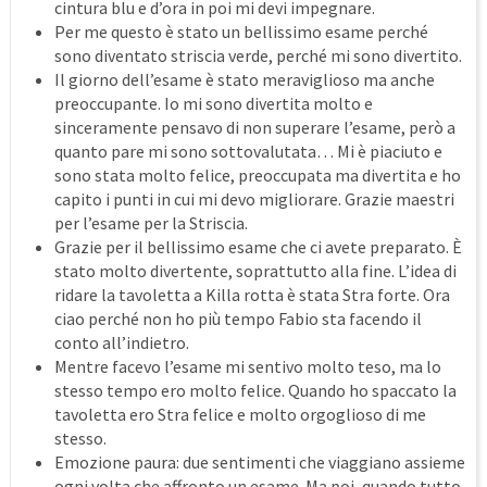
cintura blu e d’ora in poi mi devi impegnare.
Per me questo è stato un bellissimo esame perché
sono diventato striscia verde, perché mi sono divertito.
Il giorno dell’esame è stato meraviglioso ma anche
preoccupante. Io mi sono divertita molto e
sinceramente pensavo di non superare l’esame, però a
quanto pare mi sono sottovalutata… Mi è piaciuto e
sono stata molto felice, preoccupata ma divertita e ho
capito i punti in cui mi devo migliorare. Grazie maestri
per l’esame per la Striscia.
Grazie per il bellissimo esame che ci avete preparato. È
stato molto divertente, soprattutto alla fine. L’idea di
ridare la tavoletta a Killa rotta è stata Stra forte. Ora
ciao perché non ho più tempo Fabio sta facendo il
conto all’indietro.
Mentre facevo l’esame mi sentivo molto teso, ma lo
stesso tempo ero molto felice. Quando ho spaccato la
tavoletta ero Stra felice e molto orgoglioso di me
stesso.
Emozione paura: due sentimenti che viaggiano assieme
ogni volta che affronto un esame. Ma poi, quando tutto