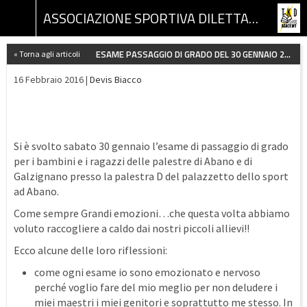
ASSOCIAZIONE SPORTIVA DILETTANTISTICA TKD ACADEMY
ESAME PASSAGGIO DI GRADO DEL 30 GENNAIO 2016
« Torna agli articoli
16 Febbraio 2016 |
Devis Biacco
Si è svolto sabato 30 gennaio l’esame di passaggio di grado
per i bambini e i ragazzi delle palestre di Abano e di
Galzignano presso la palestra D del palazzetto dello sport
ad Abano.
Come sempre Grandi emozioni…che questa volta abbiamo
voluto raccogliere a caldo dai nostri piccoli allievi!!
Ecco alcune delle loro riflessioni:
come ogni esame io sono emozionato e nervoso
perché voglio fare del mio meglio per non deludere i
miei maestri i miei genitori e soprattutto me stesso. In