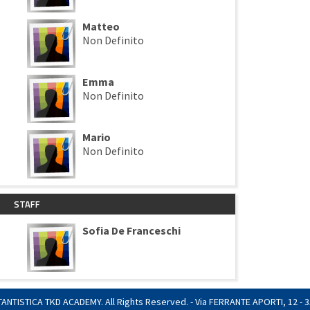
Matteo
Non Definito
Emma
Non Definito
Mario
Non Definito
STAFF
Sofia De Franceschi
TISTICA TKD ACADEMY. All Rights Reserved. - Via FERRANTE APORTI, 12 - 350