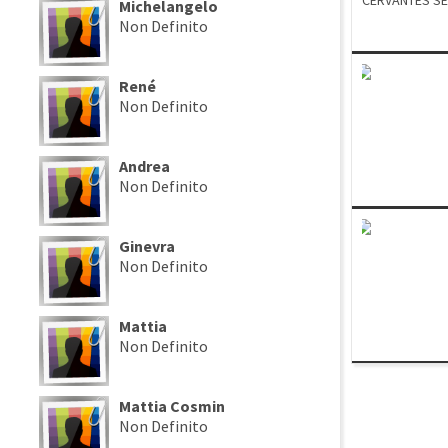
CERVANTES SE
Michelangelo
MORARI FARIDA
Non Definito
FRANCO SOLO
SHERIF MATTI
MOROZIUK MAR
BUCIUSCAN LE
René
BOUZAIANE Y
Non Definito
PETTENELLO M
Andrea
Non Definito
Ginevra
Non Definito
Mattia
Non Definito
Mattia Cosmin
Non Definito