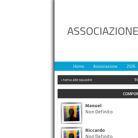
ASSOCIAZIONE
Home
Associazione
2526
T
« torna alle squadre
COMPON
Manuel
Non Definito
Riccardo
Non Definito