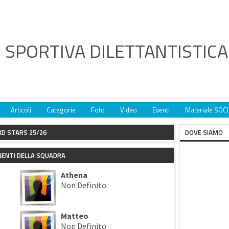
 SPORTIVA DILETTANTISTIC
Articoli
Categorie
Foto
Video
Eventi
Materiale SOCI
KD STARS 25/26
DOVE SIAMO
ENTI DELLA SQUADRA
Athena
Non Definito
Matteo
Non Definito