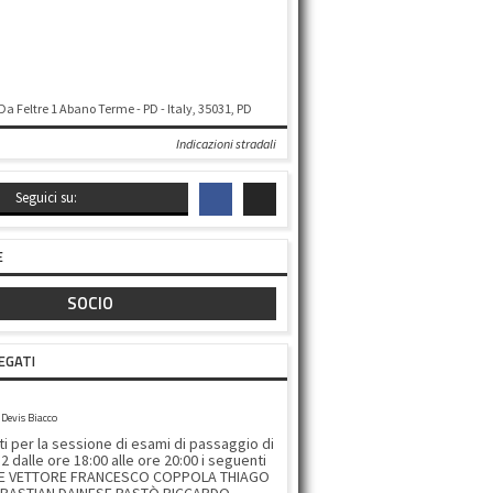
 Da Feltre 1 Abano Terme - PD - Italy, 35031, PD
Indicazioni stradali
Seguici su:
E
SOCIO
EGATI
ONE ESAME 20/12/2024
Devis Biacco
 per la sessione di esami di passaggio di
 dalle ore 18:00 alle ore 20:00 i seguenti
ELE VETTORE FRANCESCO COPPOLA THIAGO