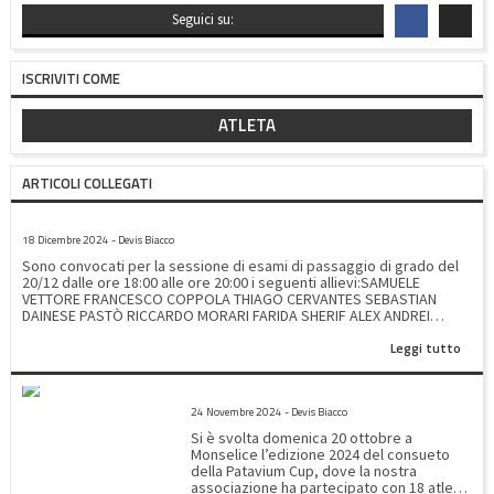
Seguici su:
ISCRIVITI COME
ATLETA
ARTICOLI COLLEGATI
CONVOCAZIONE ESAME 20/12/2024
18 Dicembre 2024 - Devis Biacco
Sono convocati per la sessione di esami di passaggio di grado del
20/12 dalle ore 18:00 alle ore 20:00 i seguenti allievi:SAMUELE
VETTORE FRANCESCO COPPOLA THIAGO CERVANTES SEBASTIAN
DAINESE PASTÒ RICCARDO MORARI FARIDA SHERIF ALEX ANDREI
RARINCA SAMUELE DI FRANCO SOLOMON MORARU ZAHRA
Leggi tutto
SAQIB YASEEN SHERIF MATTIA RAFFAGNATO HAREEM SAQIB DMYTRO
MOROZIUK MARCO GRAMIGNAN GAIA CATTELAN DAVID
BUCIUSCAN LEONARDO VLAD MATTIA DI FRANCO SOFIA
PATAVUM CUP 2024
BOUZAIANE YASSER BOUCHRA SOFIA PETTENELLO MATTIA
24 Novembre 2024 - Devis Biacco
GRAMIGNAN CARLOS BARILE
Si è svolta domenica 20 ottobre a
Monselice l’edizione 2024 del consueto
della Patavium Cup, dove la nostra
associazione ha partecipato con 18 atleti.