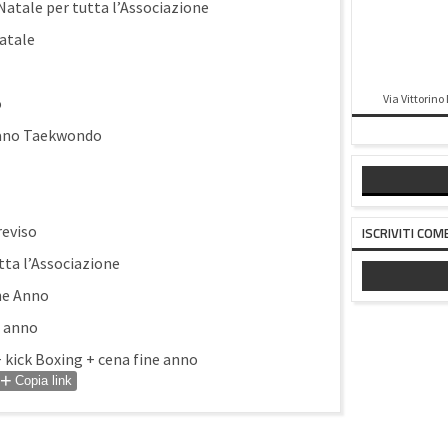
atale per tutta l’Associazione
atale
Via Vittorino
o
iano Taekwondo
reviso
ISCRIVITI COM
tta l’Associazione
ne Anno
e anno
kick Boxing + cena fine anno
+
Copia link