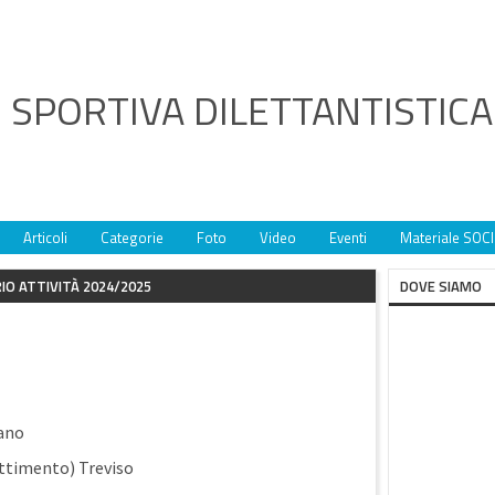
 SPORTIVA DILETTANTISTIC
Articoli
Categorie
Foto
Video
Eventi
Materiale SOCI
IO ATTIVITÀ 2024/2025
DOVE SIAMO
ano
ttimento) Treviso