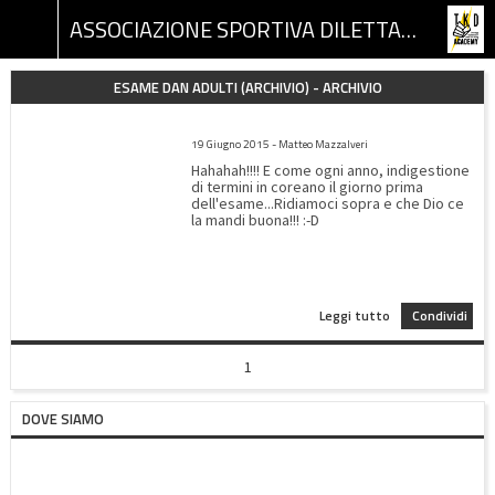
ASSOCIAZIONE SPORTIVA DILETTANTISTICA TKD ACADEMY
ESAME DAN ADULTI (ARCHIVIO) - ARCHIVIO
STUDIARE A BOMBAZZA IL GIORNO PRIMA DELL’ESAME!
19 Giugno 2015 - Matteo Mazzalveri
Hahahah!!!! E come ogni anno, indigestione
di termini in coreano il giorno prima
dell'esame...Ridiamoci sopra e che Dio ce
la mandi buona!!! :-D
Leggi tutto
Condividi
1
DOVE SIAMO