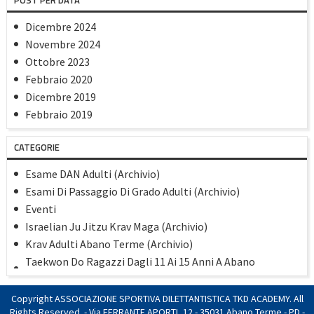
POST PER DATA
Dicembre 2024
Novembre 2024
Ottobre 2023
Febbraio 2020
Dicembre 2019
Febbraio 2019
Gennaio 2019
CATEGORIE
Dicembre 2018
Settembre 2018
Esame DAN Adulti (Archivio)
Maggio 2018
Esami Di Passaggio Di Grado Adulti (Archivio)
Aprile 2018
Eventi
Marzo 2018
Israelian Ju Jitzu Krav Maga (Archivio)
Gennaio 2018
Krav Adulti Abano Terme (Archivio)
Novembre 2017
Taekwon Do Ragazzi Dagli 11 Ai 15 Anni A Abano
Agosto 2017
(Archivio)
Luglio 2017
TaekwonDo Adulti Dai 16 Anni In Poi 23/24 (Archivio)
Copyright ASSOCIAZIONE SPORTIVA DILETTANTISTICA TKD ACADEMY. All
Giugno 2017
TaekwonDo/Kick Boxing Bambini Dai 6 Ai 10 Anni 23/24
Rights Reserved. - Via FERRANTE APORTI, 12 - 35031 Abano Terme - PD -