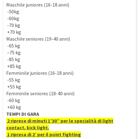
Maschile juniores (16-18 anni)
-50kg
-60kg
-70 kg
+70 kg
Maschile seniores (19-40 anni)
-65 kg
–75 kg
-85 kg
+85 kg
Femminile juniores (16-18 anni)
-55 kg
+55 kg
Femminile seniores (18-40 anni)
-60 kg
+60 kg
TEMPI DI GARA
2 riprese di minuti 1’30” per le specialità di light
contact, kick light.
1 ripresa di 2’ per il point fighting