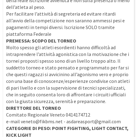
della reale iscrizione avvenuta e non sulla presenza o meno
dell’atleta al peso.
Per facilitare l’attività di segreteria ed evitare ritardi
all’avvio della competizione non saranno ammessi pesi e
pagamenti in tempi diversi. Iscrizione SOLO tramite
piattaforma Federale
PREMESSA: SCOPO DEL TORNEO
Molto spesso gli atleti esordienti hanno difficoltà ad
intraprendere l’attività agonistica con la motivazione che i
tornei proposti spesso sono di un livello troppo alto. Il
suddetto torneo e stato pensato e programmato per far si
che questi ragazzi si avvicinino all’agonismo vero e proprio
con una base di conoscenze/esperienze condivise con atleti
di pari livello e con la supervisione di tecnici specializzati,
che in seguito consenta loro di affrontare i circuiti ufficiali
con la giusta sicurezza, serenità e preparazione.
DIRETTORE DEL TORNEO
Comitato Regionale Veneto 0414174712
e-mail veneto@fikbms.net - asdareasport@gmail.com
CATEGORIE DI PESO: POINT FIGHTING, LIGHT CONTACT,
KICK LIGHT