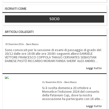
ISCRIVITI COME
SOCIO
ARTICOLI COLLEGATI
CONVOCAZIONE ESAME 20/12/2024
18 Dicembre 2024 - Devis Biacco
Sono convocati per la sessione di esami di passaggio di grado del
20/12 dalle ore 18:00 alle ore 20:00 i seguenti allievi:SAMUELE
VETTORE FRANCESCO COPPOLA THIAGO CERVANTES SEBASTIAN
DAINESE PASTÒ RICCARDO MORARI FARIDA SHERIF ALEX ANDREI
RARINCA SAMUELE DI FRANCO SOLOMON MORARU ZAHRA
Leggi tutto
SAQIB YASEEN SHERIF MATTIA RAFFAGNATO HAREEM SAQIB DMYTRO
MOROZIUK MARCO GRAMIGNAN GAIA CATTELAN DAVID
BUCIUSCAN LEONARDO VLAD MATTIA DI FRANCO SOFIA
PATAVUM CUP 2024
BOUZAIANE YASSER BOUCHRA SOFIA PETTENELLO MATTIA
24 Novembre 2024 - Devis Biacco
GRAMIGNAN CARLOS BARILE
Si è svolta domenica 20 ottobre a
Monselice l’edizione 2024 del consueto
della Patavium Cup, dove la nostra
associazione ha partecipato con 18 atleti.
E’ stata una giornata ricca di emozioni,
Leggi tutto
come sempre accade quando