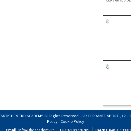
CERVANTES SE
MORARI FARIDA
FRANCO SOLO
SHERIF MATTI
MOROZIUK MAR
BUCIUSCAN LE
BOUZAIANE Y
PETTENELLO M
TISTICA TKD ACADEMY. All Rights Reserved. - Via FERRANTE APORTI, 12 - 350
Policy
-
Cookie Policy
Email:
info@tkdacademy.it
CF:
92189770289
IBAN:
IT84K0359901