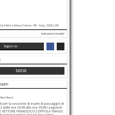
 Da Feltre 1 Abano Terme - PD - Italy, 35031, PD
Indicazioni stradali
Seguici su:
E
SOCIO
EGATI
ONE ESAME 20/12/2024
Devis Biacco
 per la sessione di esami di passaggio di
 dalle ore 18:00 alle ore 20:00 i seguenti
ELE VETTORE FRANCESCO COPPOLA THIAGO